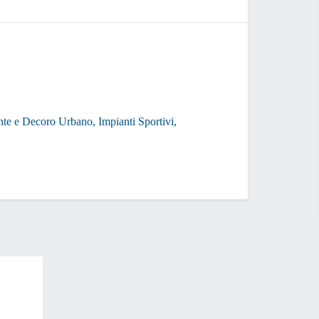
Ritiro atti
ente e Decoro Urbano, Impianti Sportivi,