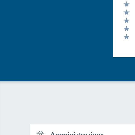
Valut
Valut
Valut
Valut
Valut
Amministrazione