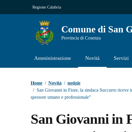
Vai ai contenuti
Vai al footer
Regione Calabria
Comune di San Gi
Provincia di Cosenza
Amministrazione
Novità
Servizi
Contenuti in evidenza
Home
/
Novità
/
notizie
/
San Giovanni in Fiore, la sindaca Succurro riceve 
spessore umano e professionale”
San Giovanni in F