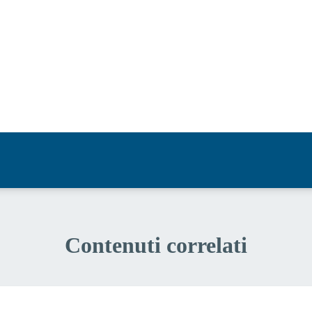
a 5 stelle su 5
a 4 stelle su 5
a 3 stelle su 5
a 2 stelle su 5
a 1 stelle su 5
Contenuti correlati