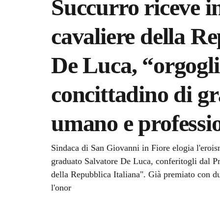
Succurro riceve i
cavaliere della R
De Luca, “orgogli
concittadino di g
umano e professi
Dettagli della notizi
Sindaca di San Giovanni in Fiore elogia l'erois
graduato Salvatore De Luca, conferitogli dal P
della Repubblica Italiana". Già premiato con due
l'onor