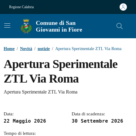
Vai ai contenuti
Vai al footer
Regione Calabria
Comune di San
Giovanni in Fiore
Contenuti in evidenza
Home
/
Novità
/
notizie
/
Apertura Sperimentale ZTL Via Roma
Apertura Sperimentale
ZTL Via Roma
Dettagli della notizia
Apertura Sperimentale ZTL Via Roma
Data:
Data di scadenza:
22 Maggio 2026
30 Settembre 2026
Tempo di lettura: