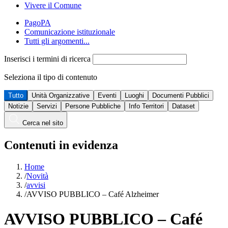
Vivere il Comune
PagoPA
Comunicazione istituzionale
Tutti gli argomenti...
Inserisci i termini di ricerca
Seleziona il tipo di contenuto
Tutto
Unità Organizzative
Eventi
Luoghi
Documenti Pubblici
Notizie
Servizi
Persone Pubbliche
Info Territori
Dataset
Cerca nel sito
Contenuti in evidenza
Home
/
Novità
/
avvisi
/
AVVISO PUBBLICO – Café Alzheimer
AVVISO PUBBLICO – Café