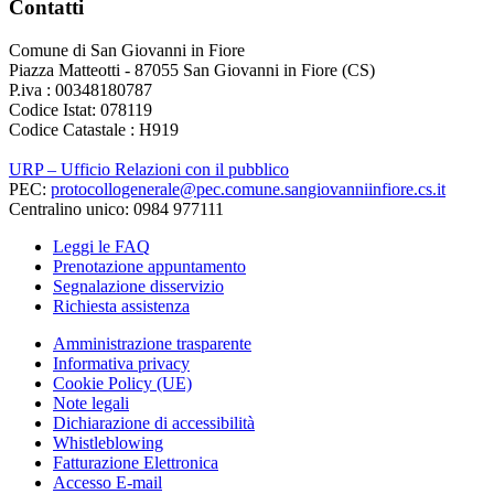
Contatti
Comune di San Giovanni in Fiore
Piazza Matteotti - 87055 San Giovanni in Fiore (CS)
P.iva : 00348180787
Codice Istat: 078119
Codice Catastale : H919
URP – Ufficio Relazioni con il pubblico
PEC:
protocollogenerale@pec.comune.sangiovanniinfiore.cs.it
Centralino unico: 0984 977111
Leggi le FAQ
Prenotazione appuntamento
Segnalazione disservizio
Richiesta assistenza
Amministrazione trasparente
Informativa privacy
Cookie Policy (UE)
Note legali
Dichiarazione di accessibilità
Whistleblowing
Fatturazione Elettronica
Accesso E-mail