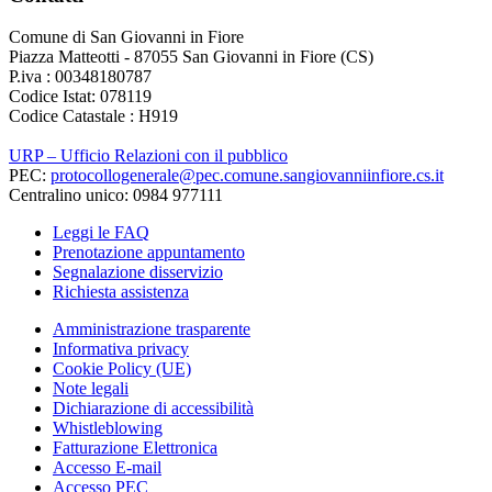
Comune di San Giovanni in Fiore
Piazza Matteotti - 87055 San Giovanni in Fiore (CS)
P.iva : 00348180787
Codice Istat: 078119
Codice Catastale : H919
URP – Ufficio Relazioni con il pubblico
PEC:
protocollogenerale@pec.comune.sangiovanniinfiore.cs.it
Centralino unico: 0984 977111
Leggi le FAQ
Prenotazione appuntamento
Segnalazione disservizio
Richiesta assistenza
Amministrazione trasparente
Informativa privacy
Cookie Policy (UE)
Note legali
Dichiarazione di accessibilità
Whistleblowing
Fatturazione Elettronica
Accesso E-mail
Accesso PEC