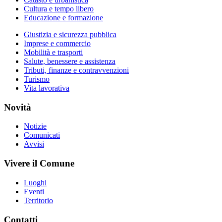
Cultura e tempo libero
Educazione e formazione
Giustizia e sicurezza pubblica
Imprese e commercio
Mobilità e trasporti
Salute, benessere e assistenza
Tributi, finanze e contravvenzioni
Turismo
Vita lavorativa
Novità
Notizie
Comunicati
Avvisi
Vivere il Comune
Luoghi
Eventi
Territorio
Contatti