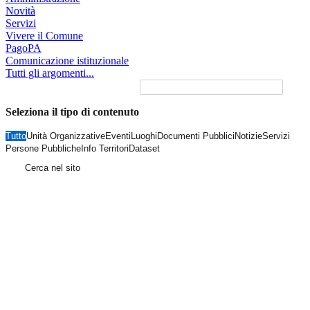
Novità
Servizi
Vivere il Comune
PagoPA
Comunicazione istituzionale
Tutti gli argomenti...
Seleziona il tipo di contenuto
Tutto
Unità Organizzative
Eventi
Luoghi
Documenti Pubblici
Notizie
Servizi
Persone Pubbliche
Info Territori
Dataset
Cerca nel sito