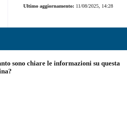
Ultimo aggiornamento:
11/08/2025, 14:28
nto sono chiare le informazioni su questa
ina?
a 5 stelle su 5
a 4 stelle su 5
a 3 stelle su 5
a 2 stelle su 5
a 1 stelle su 5