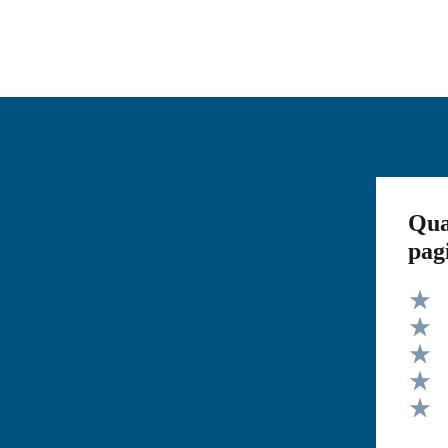
Qua
pag
Valut
Valut
Valut
Valut
Valut