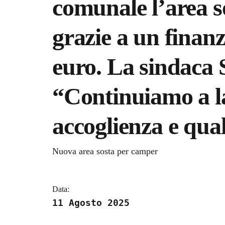
comunale l’area 
grazie a un finan
euro. La sindaca 
“Continuiamo a l
accoglienza e qua
Dettagli della notizi
Nuova area sosta per camper
Data:
11 Agosto 2025