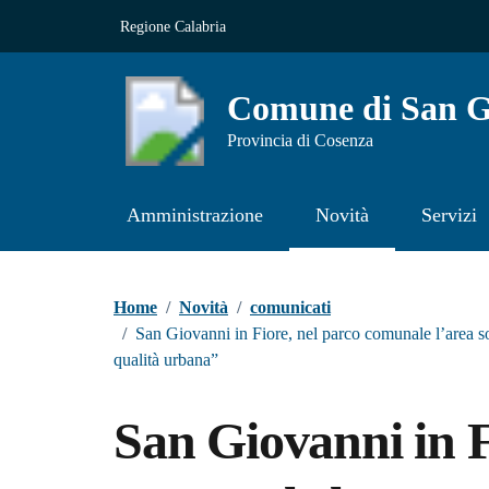
Vai ai contenuti
Vai al footer
Regione Calabria
Comune di San Gi
Provincia di Cosenza
Amministrazione
Novità
Servizi
Contenuti in evidenza
Home
/
Novità
/
comunicati
/
San Giovanni in Fiore, nel parco comunale l’area s
qualità urbana”
San Giovanni in F