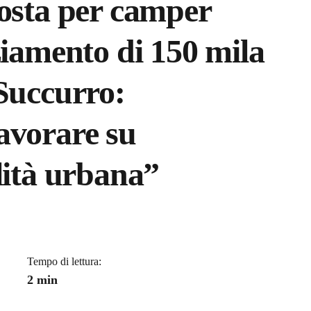
sosta per camper
ziamento di 150 mila
Succurro:
avorare su
lità urbana”
a
Tempo di lettura:
2 min