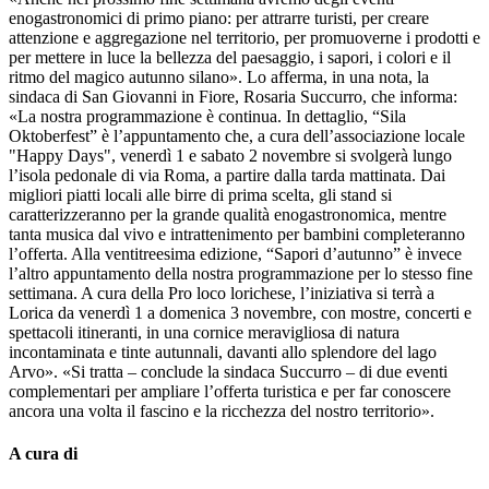
enogastronomici di primo piano: per attrarre turisti, per creare
attenzione e aggregazione nel territorio, per promuoverne i prodotti e
per mettere in luce la bellezza del paesaggio, i sapori, i colori e il
ritmo del magico autunno silano». Lo afferma, in una nota, la
sindaca di San Giovanni in Fiore, Rosaria Succurro, che informa:
«La nostra programmazione è continua. In dettaglio, “Sila
Oktoberfest” è l’appuntamento che, a cura dell’associazione locale
"Happy Days", venerdì 1 e sabato 2 novembre si svolgerà lungo
l’isola pedonale di via Roma, a partire dalla tarda mattinata. Dai
migliori piatti locali alle birre di prima scelta, gli stand si
caratterizzeranno per la grande qualità enogastronomica, mentre
tanta musica dal vivo e intrattenimento per bambini completeranno
l’offerta. Alla ventitreesima edizione, “Sapori d’autunno” è invece
l’altro appuntamento della nostra programmazione per lo stesso fine
settimana. A cura della Pro loco lorichese, l’iniziativa si terrà a
Lorica da venerdì 1 a domenica 3 novembre, con mostre, concerti e
spettacoli itineranti, in una cornice meravigliosa di natura
incontaminata e tinte autunnali, davanti allo splendore del lago
Arvo». «Si tratta – conclude la sindaca Succurro – di due eventi
complementari per ampliare l’offerta turistica e per far conoscere
ancora una volta il fascino e la ricchezza del nostro territorio».
A cura di