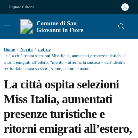
Vai ai contenuti
Vai al footer
Regione Calabria
Comune di San
Giovanni in Fiore
Contenuti in evidenza
Home
/
Novità
/
notizie
/
La città ospita selezioni Miss Italia, aumentati presenze turistiche e
ritorni emigrati all’estero, “merito – afferma la sindaca – dell’identità
territoriale basata su sport, salute, cultura e natur
La città ospita selezioni
Miss Italia, aumentati
presenze turistiche e
ritorni emigrati all’estero,