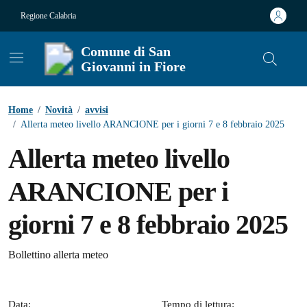
Vai ai contenuti
Vai al footer
Regione Calabria
Comune di San
Giovanni in Fiore
Contenuti in evidenza
Home
/
Novità
/
avvisi
/
Allerta meteo livello ARANCIONE per i giorni 7 e 8 febbraio 2025
Allerta meteo livello
ARANCIONE per i
giorni 7 e 8 febbraio 2025
Dettagli della notizia
Bollettino allerta meteo
Data:
Tempo di lettura: