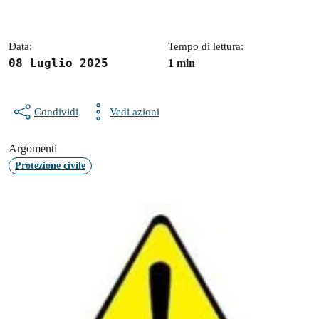
Dettagli della notizia
Data:
Tempo di lettura:
08 Luglio 2025
1 min
Condividi
Vedi azioni
Argomenti
Protezione civile