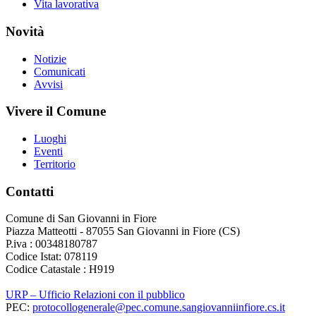
Vita lavorativa
Novità
Notizie
Comunicati
Avvisi
Vivere il Comune
Luoghi
Eventi
Territorio
Contatti
Comune di San Giovanni in Fiore
Piazza Matteotti - 87055 San Giovanni in Fiore (CS)
P.iva : 00348180787
Codice Istat: 078119
Codice Catastale : H919
URP – Ufficio Relazioni con il pubblico
PEC:
protocollogenerale@pec.comune.sangiovanniinfiore.cs.it