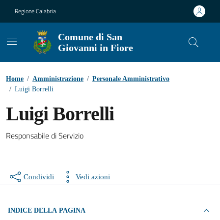
Vai ai contenuti
Vai al footer
Regione Calabria
Comune di San
Giovanni in Fiore
Contenuti in evidenza
Home
/
Amministrazione
/
Personale Amministrativo
/
Luigi Borrelli
Luigi Borrelli
Responsabile di Servizio
Condividi
Vedi azioni
INDICE DELLA PAGINA