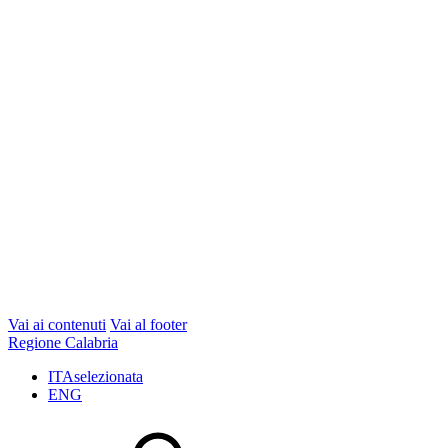
Vai ai contenuti
Vai al footer
Regione Calabria
ITA
selezionata
ENG