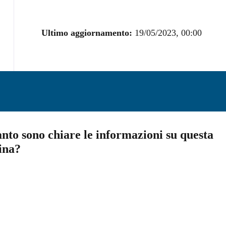
Ultimo aggiornamento:
19/05/2023, 00:00
nto sono chiare le informazioni su questa
ina?
a 5 stelle su 5
a 4 stelle su 5
a 3 stelle su 5