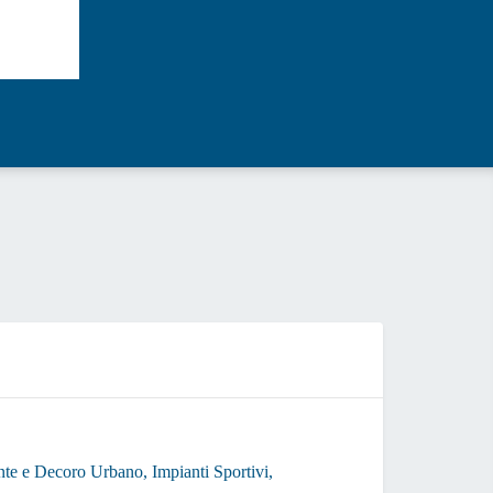
N
ALLERT
ente e Decoro Urbano, Impianti Sportivi,
ALLERT