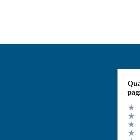
Qua
pag
Valut
Valut
Valut