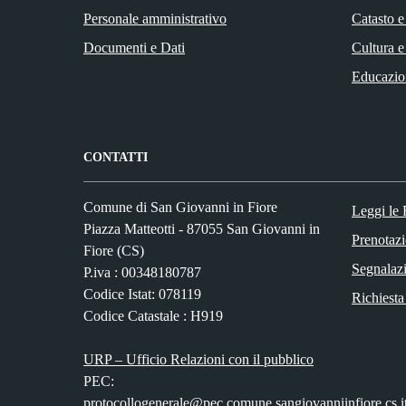
Personale amministrativo
Catasto e
Documenti e Dati
Cultura e
Educazio
CONTATTI
Comune di San Giovanni in Fiore
Leggi le
Piazza Matteotti - 87055 San Giovanni in
Prenotaz
Fiore (CS)
Segnalazi
P.iva : 00348180787
Codice Istat: 078119
Richiesta
Codice Catastale : H919
URP – Ufficio Relazioni con il pubblico
PEC:
protocollogenerale@pec.comune.sangiovanniinfiore.cs.i