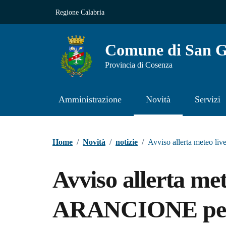
Vai ai contenuti
Vai al footer
Regione Calabria
Comune di San Gi
Provincia di Cosenza
Amministrazione
Novità
Servizi
Contenuti in evidenza
Home
/
Novità
/
notizie
/
Avviso allerta meteo l
Avviso allerta met
ARANCIONE per i