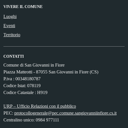
VIVERE IL COMUNE
Luoghi
Eventi
Territorio
CONTATTI
Comune di San Giovanni in Fiore
Piazza Matteotti - 87055 San Giovanni in Fiore (CS)
P.iva : 00348180787
Codice Istat: 078119
Codice Catastale : H919
URP – Ufficio Relazioni con il pubblico
PEC:
protocollogenerale@pec.comune.sangiovanniinfiore.cs.it
Centralino unico: 0984 977111