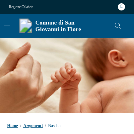
Vai ai contenuti
Vai al footer
Regione Calabria
Comune di San
Giovanni in Fiore
Contenuti in evidenza
Home
/
Argomenti
/
Nascita