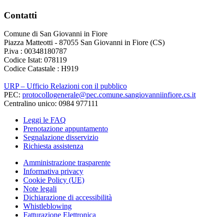
Contatti
Comune di San Giovanni in Fiore
Piazza Matteotti - 87055 San Giovanni in Fiore (CS)
P.iva : 00348180787
Codice Istat: 078119
Codice Catastale : H919
URP – Ufficio Relazioni con il pubblico
PEC:
protocollogenerale@pec.comune.sangiovanniinfiore.cs.it
Centralino unico: 0984 977111
Leggi le FAQ
Prenotazione appuntamento
Segnalazione disservizio
Richiesta assistenza
Amministrazione trasparente
Informativa privacy
Cookie Policy (UE)
Note legali
Dichiarazione di accessibilità
Whistleblowing
Fatturazione Elettronica