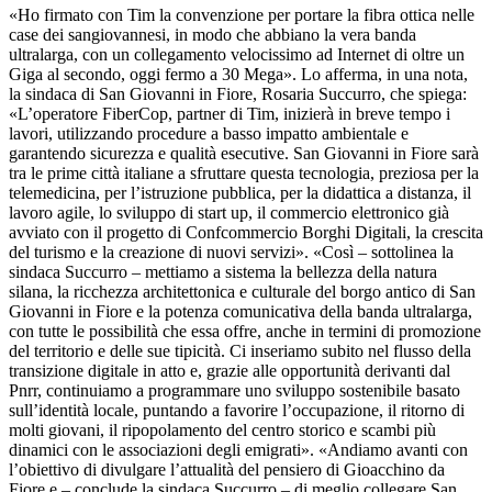
«Ho firmato con Tim la convenzione per portare la fibra ottica nelle
case dei sangiovannesi, in modo che abbiano la vera banda
ultralarga, con un collegamento velocissimo ad Internet di oltre un
Giga al secondo, oggi fermo a 30 Mega». Lo afferma, in una nota,
la sindaca di San Giovanni in Fiore, Rosaria Succurro, che spiega:
«L’operatore FiberCop, partner di Tim, inizierà in breve tempo i
lavori, utilizzando procedure a basso impatto ambientale e
garantendo sicurezza e qualità esecutive. San Giovanni in Fiore sarà
tra le prime città italiane a sfruttare questa tecnologia, preziosa per la
telemedicina, per l’istruzione pubblica, per la didattica a distanza, il
lavoro agile, lo sviluppo di start up, il commercio elettronico già
avviato con il progetto di Confcommercio Borghi Digitali, la crescita
del turismo e la creazione di nuovi servizi». «Così – sottolinea la
sindaca Succurro – mettiamo a sistema la bellezza della natura
silana, la ricchezza architettonica e culturale del borgo antico di San
Giovanni in Fiore e la potenza comunicativa della banda ultralarga,
con tutte le possibilità che essa offre, anche in termini di promozione
del territorio e delle sue tipicità. Ci inseriamo subito nel flusso della
transizione digitale in atto e, grazie alle opportunità derivanti dal
Pnrr, continuiamo a programmare uno sviluppo sostenibile basato
sull’identità locale, puntando a favorire l’occupazione, il ritorno di
molti giovani, il ripopolamento del centro storico e scambi più
dinamici con le associazioni degli emigrati». «Andiamo avanti con
l’obiettivo di divulgare l’attualità del pensiero di Gioacchino da
Fiore e – conclude la sindaca Succurro – di meglio collegare San