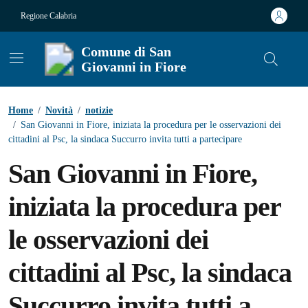
Vai ai contenuti
Vai al footer
Regione Calabria
Comune di San
Giovanni in Fiore
Contenuti in evidenza
Home
/
Novità
/
notizie
/
San Giovanni in Fiore, iniziata la procedura per le osservazioni dei
cittadini al Psc, la sindaca Succurro invita tutti a partecipare
San Giovanni in Fiore,
iniziata la procedura per
le osservazioni dei
cittadini al Psc, la sindaca
Succurro invita tutti a