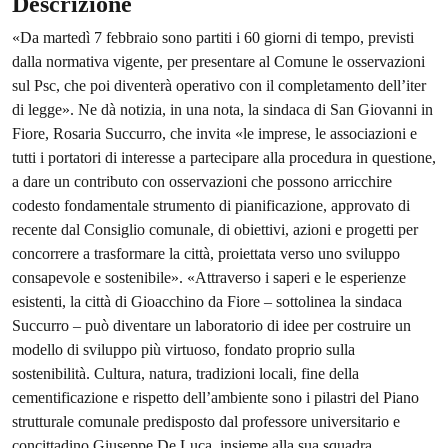
Descrizione
«Da martedì 7 febbraio sono partiti i 60 giorni di tempo, previsti
dalla normativa vigente, per presentare al Comune le osservazioni
sul Psc, che poi diventerà operativo con il completamento dell’iter
di legge». Ne dà notizia, in una nota, la sindaca di San Giovanni in
Fiore, Rosaria Succurro, che invita «le imprese, le associazioni e
tutti i portatori di interesse a partecipare alla procedura in questione,
a dare un contributo con osservazioni che possono arricchire
codesto fondamentale strumento di pianificazione, approvato di
recente dal Consiglio comunale, di obiettivi, azioni e progetti per
concorrere a trasformare la città, proiettata verso uno sviluppo
consapevole e sostenibile». «Attraverso i saperi e le esperienze
esistenti, la città di Gioacchino da Fiore – sottolinea la sindaca
Succurro – può diventare un laboratorio di idee per costruire un
modello di sviluppo più virtuoso, fondato proprio sulla
sostenibilità. Cultura, natura, tradizioni locali, fine della
cementificazione e rispetto dell’ambiente sono i pilastri del Piano
strutturale comunale predisposto dal professore universitario e
concittadino Giuseppe De Luca, insieme alla sua squadra.