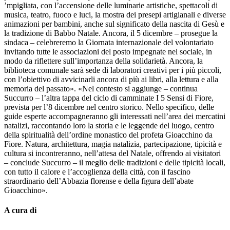
’mpigliata, con l’accensione delle luminarie artistiche, spettacoli di
musica, teatro, fuoco e luci, la mostra dei presepi artigianali e diverse
animazioni per bambini, anche sul significato della nascita di Gesù e
la tradizione di Babbo Natale. Ancora, il 5 dicembre – prosegue la
sindaca – celebreremo la Giornata internazionale del volontariato
invitando tutte le associazioni del posto impegnate nel sociale, in
modo da riflettere sull’importanza della solidarietà. Ancora, la
biblioteca comunale sarà sede di laboratori creativi per i più piccoli,
con l’obiettivo di avvicinarli ancora di più ai libri, alla lettura e alla
memoria del passato». «Nel contesto si aggiunge – continua
Succurro – l’altra tappa del ciclo di camminate I 5 Sensi di Fiore,
prevista per l’8 dicembre nel centro storico. Nello specifico, delle
guide esperte accompagneranno gli interessati nell’area dei mercatini
natalizi, raccontando loro la storia e le leggende del luogo, centro
della spiritualità dell’ordine monastico del profeta Gioacchino da
Fiore. Natura, architettura, magia natalizia, partecipazione, tipicità e
cultura si incontreranno, nell’attesa del Natale, offrendo ai visitatori
– conclude Succurro – il meglio delle tradizioni e delle tipicità locali,
con tutto il calore e l’accoglienza della città, con il fascino
straordinario dell’Abbazia florense e della figura dell’abate
Gioacchino».
A cura di