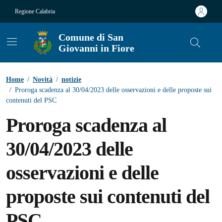
Vai ai contenuti
Vai al footer
Regione Calabria
Comune di San
Giovanni in Fiore
Contenuti in evidenza
Home
/
Novità
/
notizie
/
Proroga scadenza al 30/04/2023 delle osservazioni e delle proposte sui
contenuti del PSC
Proroga scadenza al
30/04/2023 delle
osservazioni e delle
proposte sui contenuti del
PSC