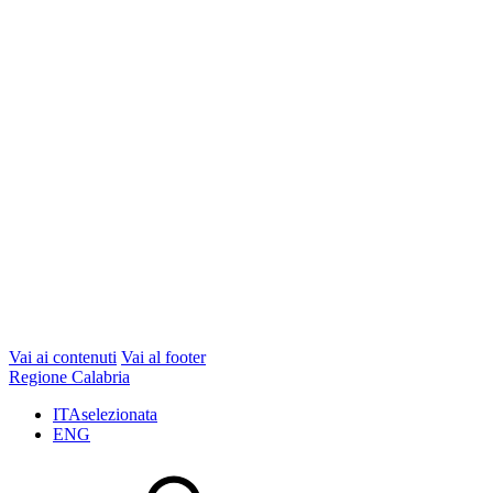
Vai ai contenuti
Vai al footer
Regione Calabria
ITA
selezionata
ENG