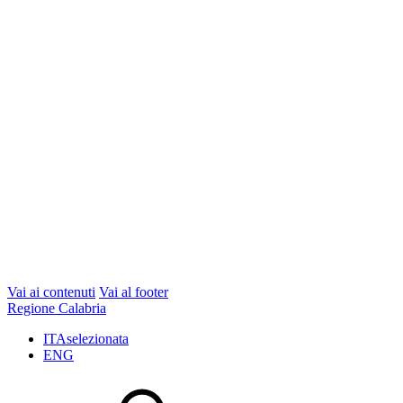
Vai ai contenuti
Vai al footer
Regione Calabria
ITA
selezionata
ENG