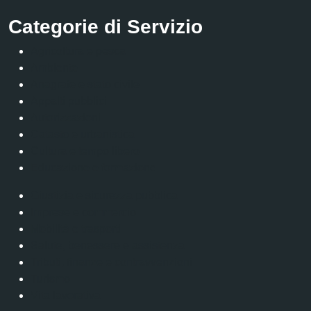
Categorie di Servizio
Agricoltura e pesca
Ambiente
Anagrafe e stato civile
Appalti pubblici
Autorizzazioni
Catasto e urbanistica
Cultura e tempo libero
Educazione e formazione
Giustizia e sicurezza pubblica
Imprese e commercio
Mobilità e trasporti
Salute, benessere e assistenza
Tributi, finanze e contravvenzioni
Turismo
Vita lavorativa