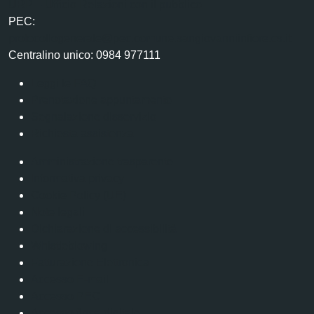
URP – Ufficio Relazioni con il pubblico
PEC:
protocollogenerale@pec.comune.sangiovanniinfiore.cs.it
Centralino unico: 0984 977111
Leggi le FAQ
Prenotazione appuntamento
Segnalazione disservizio
Richiesta assistenza
Amministrazione trasparente
Informativa privacy
Cookie Policy (UE)
Note legali
Dichiarazione di accessibilità
Whistleblowing
Fatturazione Elettronica
Accesso E-mail
Accesso PEC
Accesso firma digitale