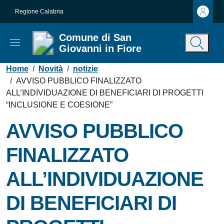
Vai ai contenuti
Vai al footer
Regione Calabria
Comune di San
Giovanni in Fiore
Contenuti in evidenza
Home
/
Novità
/
notizie
/
AVVISO PUBBLICO FINALIZZATO
ALL’INDIVIDUAZIONE DI BENEFICIARI DI PROGETTI
“INCLUSIONE E COESIONE”
AVVISO PUBBLICO
FINALIZZATO
ALL’INDIVIDUAZIONE
DI BENEFICIARI DI