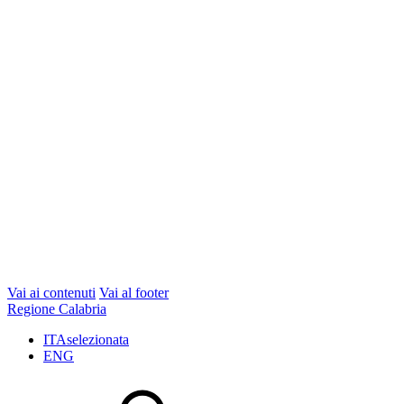
Vai ai contenuti
Vai al footer
Regione Calabria
ITA
selezionata
ENG