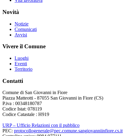
Vita lavorativa
Novità
Notizie
Comunicati
Avvisi
Vivere il Comune
Luoghi
Eventi
Territorio
Contatti
Comune di San Giovanni in Fiore
Piazza Matteotti - 87055 San Giovanni in Fiore (CS)
P.iva : 00348180787
Codice Istat: 078119
Codice Catastale : H919
URP – Ufficio Relazioni con il pubblico
PEC:
protocollogenerale@pec.comune.sangiovanniinfiore.cs.it