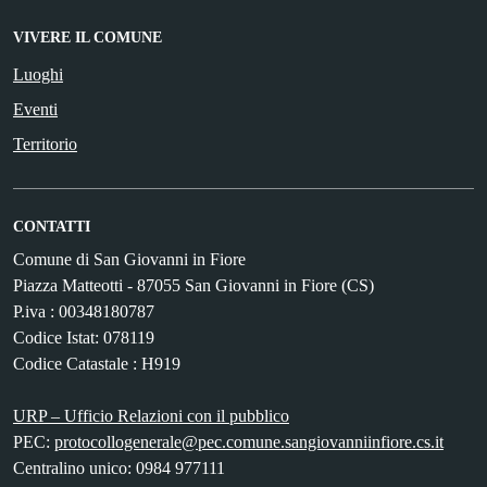
VIVERE IL COMUNE
Luoghi
Eventi
Territorio
CONTATTI
Comune di San Giovanni in Fiore
Piazza Matteotti - 87055 San Giovanni in Fiore (CS)
P.iva : 00348180787
Codice Istat: 078119
Codice Catastale : H919
URP – Ufficio Relazioni con il pubblico
PEC:
protocollogenerale@pec.comune.sangiovanniinfiore.cs.it
Centralino unico: 0984 977111