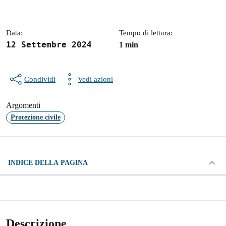
Dettagli della notizia
Data:
Tempo di lettura:
12 Settembre 2024
1 min
Condividi
Vedi azioni
Argomenti
Protezione civile
INDICE DELLA PAGINA
Descrizione