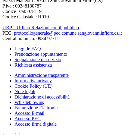
Piazza Matteotti - 87055 San Giovanni in Fiore (CS)
P.iva : 00348180787
Codice Istat: 078119
Codice Catastale : H919
URP – Ufficio Relazioni con il pubblico
PEC:
protocollogenerale@pec.comune.sangiovanniinfiore.cs.it
Centralino unico: 0984 977111
Leggi le FAQ
Prenotazione appuntamento
Segnalazione disservizio
Richiesta assistenza
Amministrazione trasparente
Informativa privacy
Cookie Policy (UE)
Note legali
Dichiarazione di accessibilità
Whistleblowing
Fatturazione Elettronica
Accesso E-mail
Accesso PEC
Accesso firma digitale