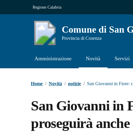
Vai ai contenuti
Vai al footer
Regione Calabria
Comune di San Gi
Provincia di Cosenza
Amministrazione
Novità
Servizi
Contenuti in evidenza
Home
/
Novità
/
notizie
/
San Giovanni in Fiore: cu
San Giovanni in F
proseguirà anche i