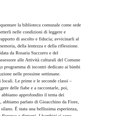
requentare la biblioteca comunale come sede
tterli nelle condizioni di leggere e
rapporto di ascolto e fiducia; avvicinarli al
memoria, della lentezza e della riflessione.
idata da Rosaria Succurro e del
ssessore alle Attività culturali del Comune
go programma di incontri dedicato ai bimbi
cuzione nelle prossime settimane.
ci locali. Le prime e le seconde classi –
ere delle fiabe e a raccontarle, poi,
te abbiamo approfondito il tema dei
ece, abbiamo parlato di Gioacchino da Fiore,
o silano. È stata una bellissima esperienza,
 florense e dintorni. I bambini si sono