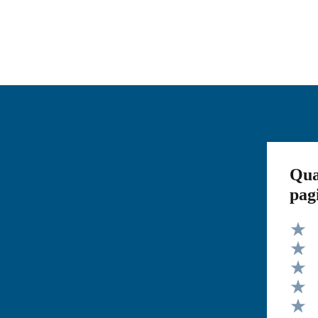
Qua
pag
Valut
Valut
Valut
Valut