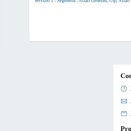
Servizio 1 - Segreteria , Affari Generali, Urp, Affari
Con
Pro