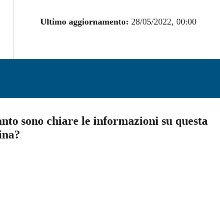
Ultimo aggiornamento:
28/05/2022, 00:00
nto sono chiare le informazioni su questa
ina?
a 5 stelle su 5
a 4 stelle su 5
a 3 stelle su 5
a 2 stelle su 5