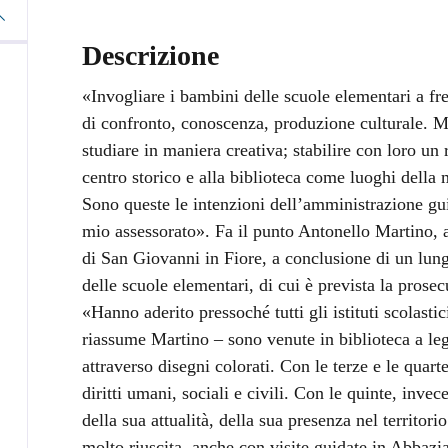
Descrizione
«Invogliare i bambini delle scuole elementari a f
di confronto, conoscenza, produzione culturale. Me
studiare in maniera creativa; stabilire con loro un 
centro storico e alla biblioteca come luoghi della 
Sono queste le intenzioni dell’amministrazione gu
mio assessorato». Fa il punto Antonello Martino, a
di San Giovanni in Fiore, a conclusione di un lun
delle scuole elementari, di cui è prevista la prose
«Hanno aderito pressoché tutti gli istituti scolasti
riassume Martino – sono venute in biblioteca a legg
attraverso disegni colorati. Con le terze e le quar
diritti umani, sociali e civili. Con le quinte, inv
della sua attualità, della sua presenza nel territori
molto riuscita, anche con visite guidate in Abbazia