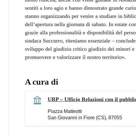
sentiti a loro agio e hanno dimostrato grande curiosi
stanno organizzando per venire a studiare in biblio
dell’apertura nella giornata di sabato. In estate co
grazie alla professionalità e disponibilità del pers
sindaca Succurro, riteniamo essenziale – conclude 
sviluppo del giudizio critico giudizio dei minori e 
promuovere e valorizzare il nostro territorio».
A cura di
URP – Ufficio Relazioni con il pubbli
Piazza Matteotti
San Giovanni in Fiore (CS), 87055