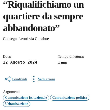
“Riqualifichiamo un
quartiere da sempre
abbandonato”
Dettagli della notizia
Consegna lavori via Cimabue
Data:
Tempo di lettura:
12 Agosto 2024
1 min
Condividi
Vedi azioni
Argomenti
Comunicazione istituzionale
Comunicazione politica
Urbanizzazione