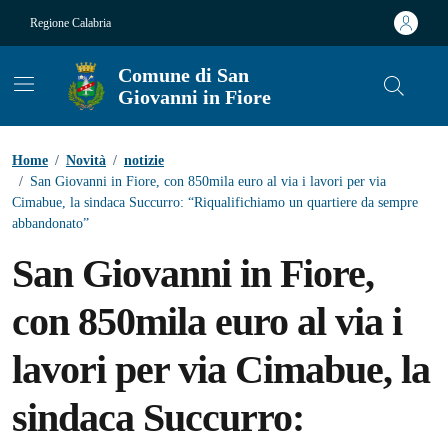
Vai ai contenuti
Vai al footer
Regione Calabria
Comune di San
Giovanni in Fiore
Contenuti in evidenza
Home
/
Novità
/
notizie
/
San Giovanni in Fiore, con 850mila euro al via i lavori per via
Cimabue, la sindaca Succurro: “Riqualifichiamo un quartiere da sempre
abbandonato”
San Giovanni in Fiore,
con 850mila euro al via i
lavori per via Cimabue, la
sindaca Succurro: