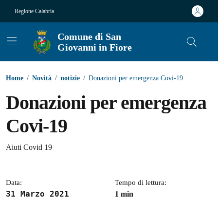
Vai ai contenuti
Vai al footer
Regione Calabria
Comune di San
Giovanni in Fiore
Contenuti in evidenza
Home
/
Novità
/
notizie
/
Donazioni per emergenza Covi-19
Donazioni per emergenza
Covi-19
Dettagli della notizia
Aiuti Covid 19
Data:
Tempo di lettura:
31 Marzo 2021
1 min