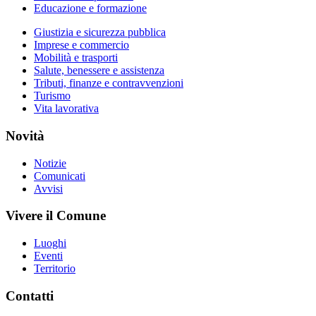
Educazione e formazione
Giustizia e sicurezza pubblica
Imprese e commercio
Mobilità e trasporti
Salute, benessere e assistenza
Tributi, finanze e contravvenzioni
Turismo
Vita lavorativa
Novità
Notizie
Comunicati
Avvisi
Vivere il Comune
Luoghi
Eventi
Territorio
Contatti