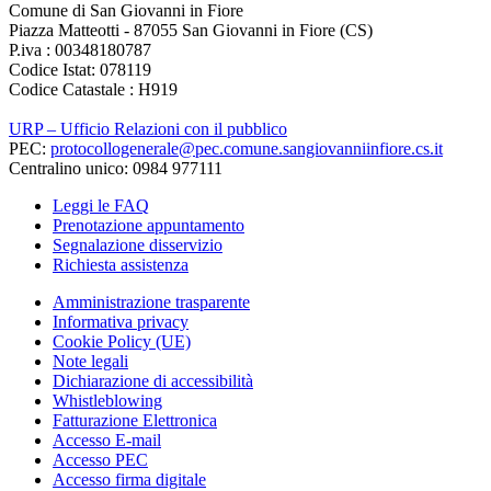
Comune di San Giovanni in Fiore
Piazza Matteotti - 87055 San Giovanni in Fiore (CS)
P.iva : 00348180787
Codice Istat: 078119
Codice Catastale : H919
URP – Ufficio Relazioni con il pubblico
PEC:
protocollogenerale@pec.comune.sangiovanniinfiore.cs.it
Centralino unico: 0984 977111
Leggi le FAQ
Prenotazione appuntamento
Segnalazione disservizio
Richiesta assistenza
Amministrazione trasparente
Informativa privacy
Cookie Policy (UE)
Note legali
Dichiarazione di accessibilità
Whistleblowing
Fatturazione Elettronica
Accesso E-mail
Accesso PEC
Accesso firma digitale