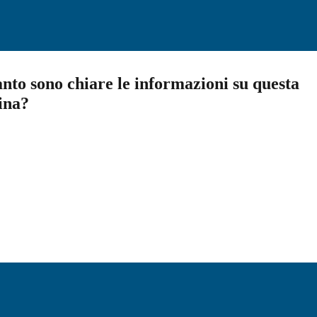
nto sono chiare le informazioni su questa
ina?
a 5 stelle su 5
a 4 stelle su 5
a 3 stelle su 5
a 2 stelle su 5
a 1 stelle su 5