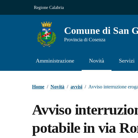
Vai ai contenuti
Vai al footer
Regione Calabria
Comune di San Gi
Provincia di Cosenza
Amministrazione
Novità
Servizi
Contenuti in evidenza
Home
/
Novità
/
avvisi
/
Avviso interruzione eroga
Avviso interruzio
potabile in via R