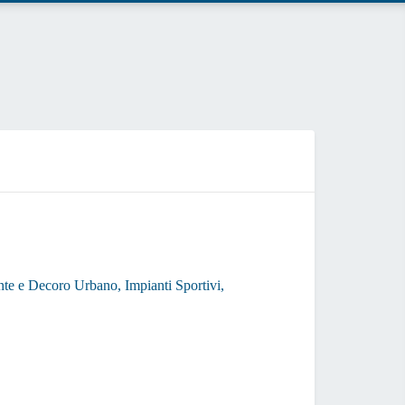
D
RELAZIO
ente e Decoro Urbano, Impianti Sportivi,