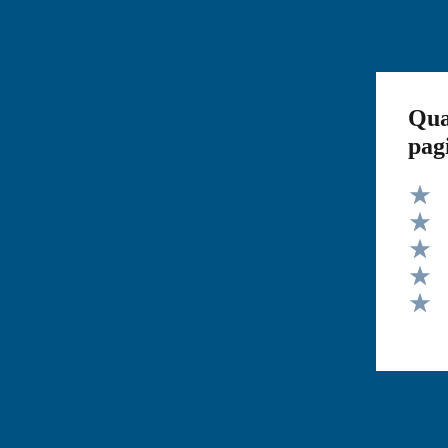
Qua
pag
Valut
Valut
Valut
Valut
Valut