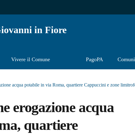
ovanni in Fiore
Vivere il Comune
PagoPA
Comunic
zione acqua potabile in via Roma, quartiere Cappuccini e zone limitrof
ne erogazione acqua
oma, quartiere