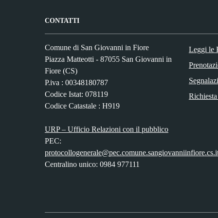
CONTATTI
Comune di San Giovanni in Fiore
Leggi le
Piazza Matteotti - 87055 San Giovanni in
Prenotaz
Fiore (CS)
Segnalazi
P.iva : 00348180787
Codice Istat: 078119
Richiesta
Codice Catastale : H919
URP – Ufficio Relazioni con il pubblico
PEC:
protocollogenerale@pec.comune.sangiovanniinfiore.cs.i
Centralino unico: 0984 977111