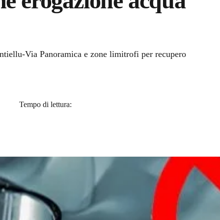
ne erogazione acqua
a
antiellu-Via Panoramica e zone limitrofi per recupero
Tempo di lettura: