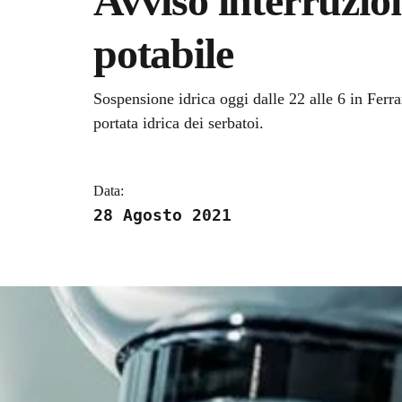
Avviso interruzio
potabile
Dettagli della notizi
Sospensione idrica oggi dalle 22 alle 6 in Ferr
portata idrica dei serbatoi.
Data:
28 Agosto 2021