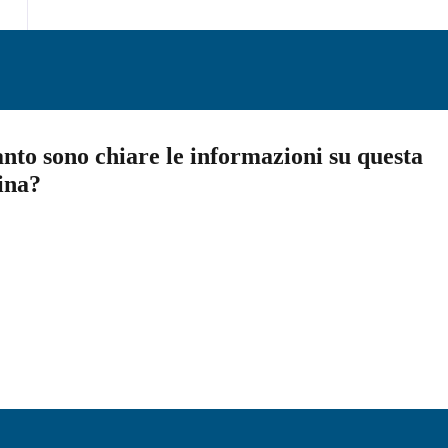
nto sono chiare le informazioni su questa
ina?
a 5 stelle su 5
a 4 stelle su 5
a 3 stelle su 5
a 2 stelle su 5
a 1 stelle su 5