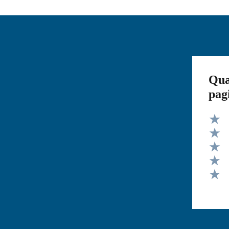
Qua
pag
Valut
Valut
Valut
Valut
Valut