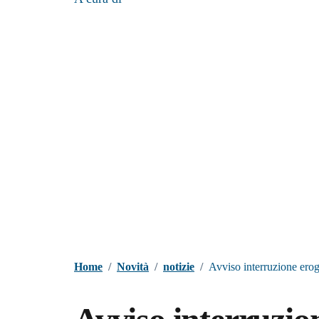
Home
/
Novità
/
notizie
/
Avviso interruzione ero