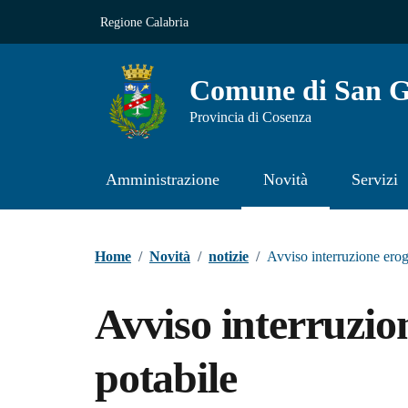
Vai ai contenuti
Vai al footer
Regione Calabria
Comune di San Gi
Provincia di Cosenza
Amministrazione
Novità
Servizi
Contenuti in evidenza
Home
/
Novità
/
notizie
/
Avviso interruzione ero
Avviso interruzio
potabile