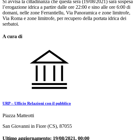
Si avvisa la cittadinanza che questa sera (19/08/2021) sarà sospesa
l’erogazione idrica a partire dalle ore 22:00 e sino alle ore 6:00 di
domani, nelle zone Ferrantiellu, Via Panoramica e zone limitrofe,
Via Roma e zone limitrofe, per recupero della portata idrica dei
serbatoi.
A cura di
URP – Ufficio Relazioni con il pubblico
Piazza Matteotti
San Giovanni in Fiore (CS), 87055
Ultimo aggiornamento:
19/08/2021, 00:00