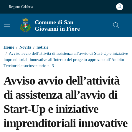
Vai ai contenuti
Vai al footer
Regione Calabria
Comune di San
Giovanni in Fiore
Contenuti in evidenza
Home
/
Novità
/
notizie
/
Avviso avvio dell’attività di assistenza all’avvio di Start-Up e iniziative
imprenditoriali innovative all’interno del progetto approvato all’Ambito
Territoriale sociosanitario n. 3
Avviso avvio dell’attività
di assistenza all’avvio di
Start-Up e iniziative
imprenditoriali innovative