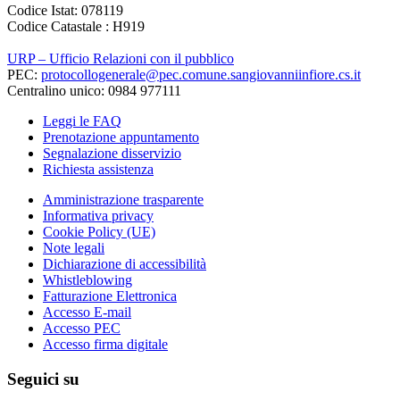
Codice Istat: 078119
Codice Catastale : H919
URP – Ufficio Relazioni con il pubblico
PEC:
protocollogenerale@pec.comune.sangiovanniinfiore.cs.it
Centralino unico: 0984 977111
Leggi le FAQ
Prenotazione appuntamento
Segnalazione disservizio
Richiesta assistenza
Amministrazione trasparente
Informativa privacy
Cookie Policy (UE)
Note legali
Dichiarazione di accessibilità
Whistleblowing
Fatturazione Elettronica
Accesso E-mail
Accesso PEC
Accesso firma digitale
Seguici su