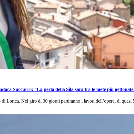
sindaca Succurro: “La perla della Sila sarà tra le mete più gettonate
go di Lorica. Nel giro di 30 giorni partiranno i lavori dell’opera, di qua