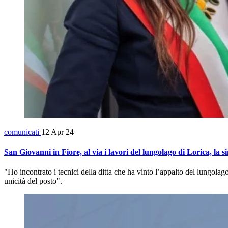
comunicati
12 Apr 24
San Giovanni in Fiore, al via i lavori del lungolago di Lorica, la 
"Ho incontrato i tecnici della ditta che ha vinto l’appalto del lungola
unicità del posto".