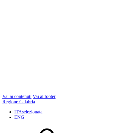
Vai ai contenuti
Vai al footer
Regione Calabria
ITA
selezionata
ENG