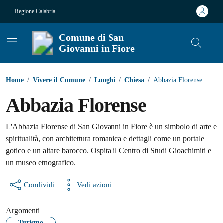
Vai ai contenuti
Vai al footer
Regione Calabria
Comune di San
Giovanni in Fiore
Contenuti in evidenza
Home
/
Vivere il Comune
/
Luoghi
/
Chiesa
/
Abbazia Florense
Abbazia Florense
L'Abbazia Florense di San Giovanni in Fiore è un simbolo di arte e
spiritualità, con architettura romanica e dettagli come un portale
gotico e un altare barocco. Ospita il Centro di Studi Gioachimiti e
un museo etnografico.
Condividi
Vedi azioni
Argomenti
Turismo