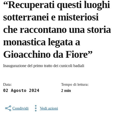
“Recuperati questi luoghi
sotterranei e misteriosi
che raccontano una storia
monastica legata a
Gioacchino da Fiore”
Dettagli della notizia
Inaugurazione del primo tratto dei cunicoli badiali
Data:
Tempo di lettura:
02 Agosto 2024
2 min
Condividi
Vedi azioni