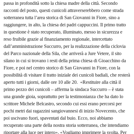
passa in profondità sotto la chiesa madre della città. Secondo
racconti del posto, questi cunicoli attraverserebbero come strada
sotterranea tutta l’area storica di San Giovanni in Fiore, sino a
raggiungere, in alto, la chiesa dei padri cappuccini. Il primo tratto
in questione è stato recuperato, illuminato, messo in sicurezza e
reso fruibile grazie al finanziamento regionale, intercettato
dall’amministrazione Succurro, per la realizzazione della ciclovia
del Parco nazionale della Sila, che arriverà a Jure Vetere, il sito
silano in cui si trovano i resti della prima chiesa di Gioacchino da
Fiore, e poi nel centro storico di San Giovanni in Fiore, con la
possibilità di visitare il tratto iniziale dei cunicoli badiali, che resterà
aperto tutti i giorni, dalle ore 10 alle 20. «Restituire alla città il
primo pezzo dei cunicoli – afferma la sindaca Succurro – è stata
una grande gioia, soprattutto per la testimonianza che ha dato lo
scrittore Michele Belcastro, secondo cui essi erano percorsi per
pochi metri dai ragazzini sangiovannesi di inizio Novecento, che
poi uscivano fuori, spaventati dal buio. Ecco, noi abbiamo
recuperato una parte della nostra storia sotterranea, che intendiamo
riportare alla luce per intero». «Vogliamo imprimere la svolta. Per