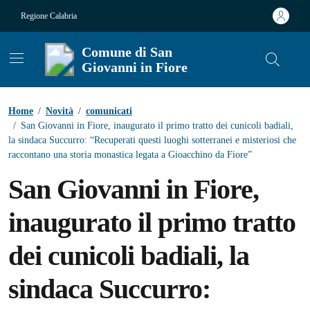
Vai ai contenuti
Vai al footer
Regione Calabria
Comune di San
Giovanni in Fiore
Contenuti in evidenza
Home
/
Novità
/
comunicati
/
San Giovanni in Fiore, inaugurato il primo tratto dei cunicoli badiali,
la sindaca Succurro: “Recuperati questi luoghi sotterranei e misteriosi che
raccontano una storia monastica legata a Gioacchino da Fiore”
San Giovanni in Fiore,
inaugurato il primo tratto
dei cunicoli badiali, la
sindaca Succurro: