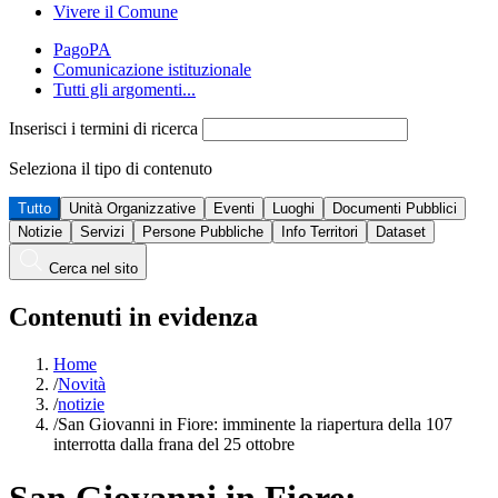
Vivere il Comune
PagoPA
Comunicazione istituzionale
Tutti gli argomenti...
Inserisci i termini di ricerca
Seleziona il tipo di contenuto
Tutto
Unità Organizzative
Eventi
Luoghi
Documenti Pubblici
Notizie
Servizi
Persone Pubbliche
Info Territori
Dataset
Cerca nel sito
Contenuti in evidenza
Home
/
Novità
/
notizie
/
San Giovanni in Fiore: imminente la riapertura della 107
interrotta dalla frana del 25 ottobre