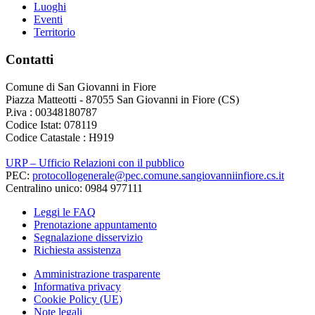
Luoghi
Eventi
Territorio
Contatti
Comune di San Giovanni in Fiore
Piazza Matteotti - 87055 San Giovanni in Fiore (CS)
P.iva : 00348180787
Codice Istat: 078119
Codice Catastale : H919
URP – Ufficio Relazioni con il pubblico
PEC:
protocollogenerale@pec.comune.sangiovanniinfiore.cs.it
Centralino unico: 0984 977111
Leggi le FAQ
Prenotazione appuntamento
Segnalazione disservizio
Richiesta assistenza
Amministrazione trasparente
Informativa privacy
Cookie Policy (UE)
Note legali