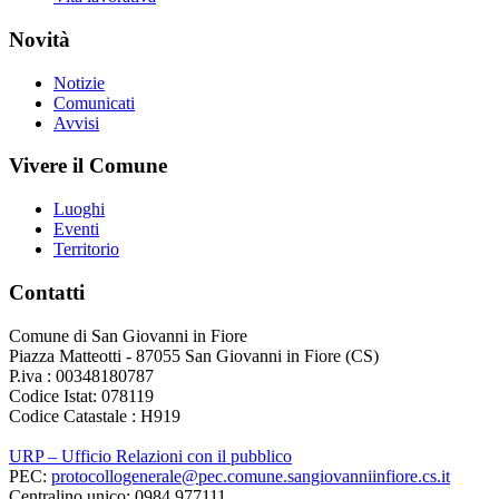
Novità
Notizie
Comunicati
Avvisi
Vivere il Comune
Luoghi
Eventi
Territorio
Contatti
Comune di San Giovanni in Fiore
Piazza Matteotti - 87055 San Giovanni in Fiore (CS)
P.iva : 00348180787
Codice Istat: 078119
Codice Catastale : H919
URP – Ufficio Relazioni con il pubblico
PEC:
protocollogenerale@pec.comune.sangiovanniinfiore.cs.it
Centralino unico: 0984 977111