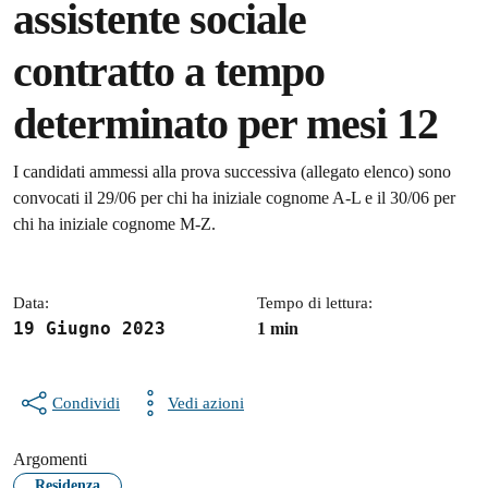
assistente sociale
contratto a tempo
determinato per mesi 12
Dettagli della notizia
I candidati ammessi alla prova successiva (allegato elenco) sono
convocati il 29/06 per chi ha iniziale cognome A-L e il 30/06 per
chi ha iniziale cognome M-Z.
Data:
Tempo di lettura:
19 Giugno 2023
1 min
Condividi
Vedi azioni
Argomenti
Residenza