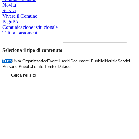
Novità
Servizi
Vivere il Comune
PagoPA
Comunicazione istituzionale
Tutti gli argomenti...
Seleziona il tipo di contenuto
Tutto
Unità Organizzative
Eventi
Luoghi
Documenti Pubblici
Notizie
Servizi
Persone Pubbliche
Info Territori
Dataset
Cerca nel sito