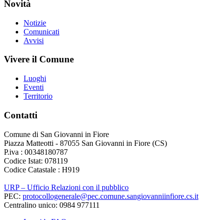
Novità
Notizie
Comunicati
Avvisi
Vivere il Comune
Luoghi
Eventi
Territorio
Contatti
Comune di San Giovanni in Fiore
Piazza Matteotti - 87055 San Giovanni in Fiore (CS)
P.iva : 00348180787
Codice Istat: 078119
Codice Catastale : H919
URP – Ufficio Relazioni con il pubblico
PEC:
protocollogenerale@pec.comune.sangiovanniinfiore.cs.it
Centralino unico: 0984 977111