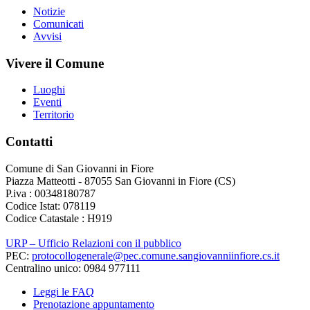
Notizie
Comunicati
Avvisi
Vivere il Comune
Luoghi
Eventi
Territorio
Contatti
Comune di San Giovanni in Fiore
Piazza Matteotti - 87055 San Giovanni in Fiore (CS)
P.iva : 00348180787
Codice Istat: 078119
Codice Catastale : H919
URP – Ufficio Relazioni con il pubblico
PEC:
protocollogenerale@pec.comune.sangiovanniinfiore.cs.it
Centralino unico: 0984 977111
Leggi le FAQ
Prenotazione appuntamento